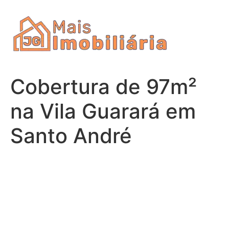
Ir
para
o
conteúdo
Cobertura de 97m²
na Vila Guarará em
Santo André